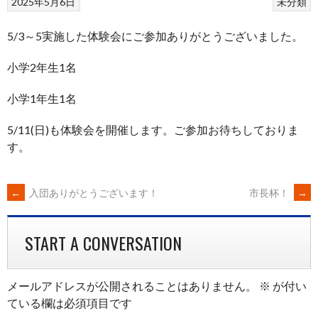
2025年5月6日
未分類
5/3～5実施した体験会にご参加ありがとうございました。
小学2年生1名
小学1年生1名
5/11(日)も体験会を開催します。ご参加お待ちしておりま
す。
POST
←
入団ありがとうございます！
市長杯！
→
NAVIGATION
START A CONVERSATION
メールアドレスが公開されることはありません。
※
が付い
ている欄は必須項目です