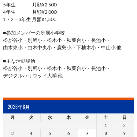
5年生 月額¥2,500
4年生 月額¥2,000
1・2・3年生 月額¥1,500
■参加メンバーの所属小学校
松が谷小・別所小・松木小・秋葉台小・長池小・
由木東小・由木中央小・鹿島小・下柚木小・中山小 他
■主な活動場所
松が谷小・別所小・松木小・秋葉台小・長池小・
デジタルハリウッド大学 他
2026年8月
月
火
水
木
金
土
日
1
2
3
4
5
6
7
8
9