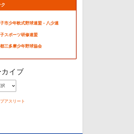
ンク
子市少年軟式野球連盟 – 八少連
子スポーツ研修連盟
都三多摩少年野球協会
ーカイブ