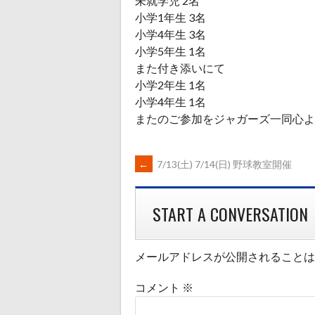
未就学児 2名
小学1年生 3名
小学4年生 3名
小学5年生 1名
また付き添いにて
小学2年生 1名
小学4年生 1名
またのご参加をジャガーズ一同心よ
POST
←
7/13(土) 7/14(日) 野球教室開催
NAVIGATION
START A CONVERSATION
メールアドレスが公開されることは
コメント
※