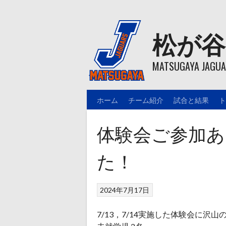
Skip
to
content
松が谷
MATSUGAYA JAGUAR
ホーム
チーム紹介
試合と結果
ト
体験会ご参加
た！
2024年7月17日
7/13，7/14実施した体験会に