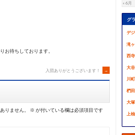
« 6月
グ
デジ
滝ヶ
りお待ちしております。
西寺
大谷
入団ありがとうございます！
→
川町
椚田
大塚
ありません。
※
が付いている欄は必須項目です
上柚