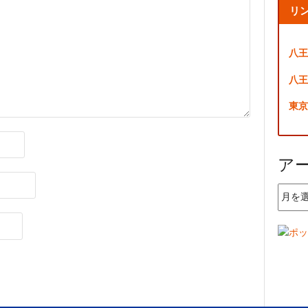
リ
八王
八王
東京
ア
ア
ー
カ
イ
ブ