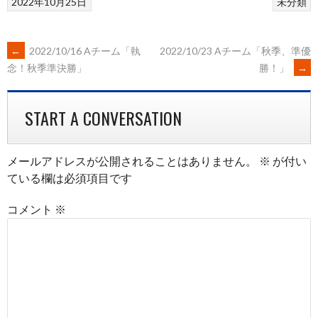
2022年10月25日
未分類
POST
←
2022/10/16 Aチーム「執
2022/10/23 Aチーム「秋季、準優
勝！」
→
念！秋季準決勝」
NAVIGATION
START A CONVERSATION
メールアドレスが公開されることはありません。
※
が付い
ている欄は必須項目です
コメント
※