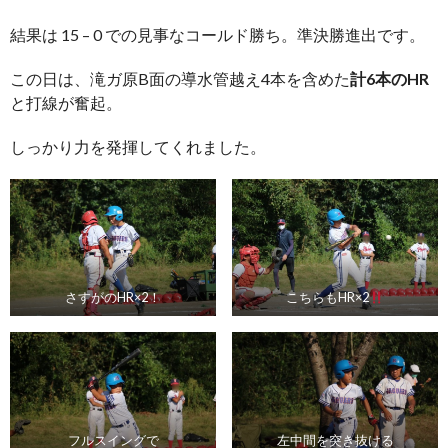
結果は 15 – 0 での見事なコールド勝ち。準決勝進出です。
この日は、滝ガ原B面の導水管越え4本を含めた
計6本のHR
と打線が奮起。
しっかり力を発揮してくれました。
さすがのHR×2！
こちらもHR×2
フルスイングで
左中間を突き抜ける