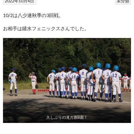
2022年10月4日
未分類
10/2は八少連秋季の3回戦。
お相手は鑓水フェニックスさんでした。
久しぶりの滝ガ原B面！