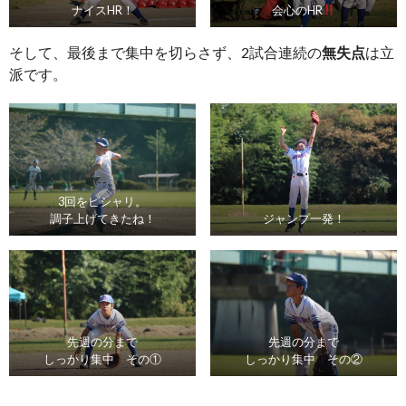
ナイスHR！
会心のHR
そして、最後まで集中を切らさず、2試合連続の
無失点
は立
派です。
3回をピシャリ。
調子上げてきたね！
ジャンプ一発！
先週の分まで
先週の分まで
しっかり集中 その①
しっかり集中 その②