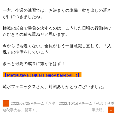
一方、今週の練習では、お決まりの準備・動き出しの遅さ
が目につきましたね。
接戦の試合で勝負を決するのは、こうした日頃の行動やひ
たむきさの積み重ねだと思います。
今からでも遅くない。全員がもう一度意識し直して、「
入
魂
」の準備をしていこう。
きっと最高の成果に繋がるはず！
【Matsugaya Jaguars enjoy baseball !!】
鑓水フェニックスさん、対戦ありがとうございました。
POST
←
2022/09/25 Aチーム「八少
2022/10/16 Aチーム「執念！秋季
準決勝」
→
連秋季大会、開幕！」