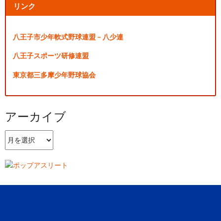
リンク
八王子市少年軟式野球連盟 – 八少連
八王子スポーツ研修連盟
東京都三多摩少年野球協会
アーカイブ
ア
ー
カ
イ
ブ