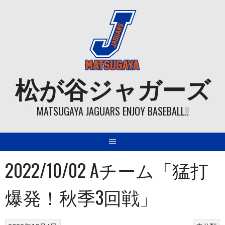
Skip
to
content
松が谷ジャガーズ
MATSUGAYA JAGUARS ENJOY BASEBALL!!
2022/10/02 Aチーム「猛打
爆発！秋季3回戦」