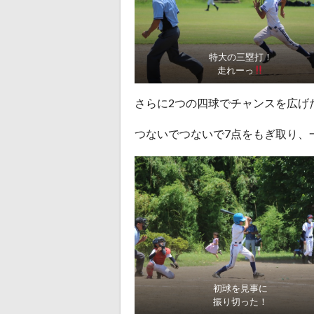
特大の三塁打！
走れーっ
さらに2つの四球でチャンスを広げ
つないでつないで7点をもぎ取り、
初球を見事に
振り切った！