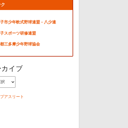
ンク
子市少年軟式野球連盟 – 八少連
子スポーツ研修連盟
都三多摩少年野球協会
ーカイブ