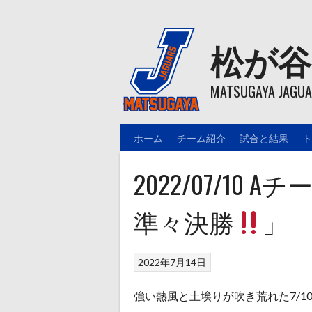
Skip
to
content
松が谷
MATSUGAYA JAGUAR
ホーム
チーム紹介
試合と結果
ト
2022/07/1
準々決勝
」
2022年7月14日
強い熱風と土埃りが吹き荒れた7/1