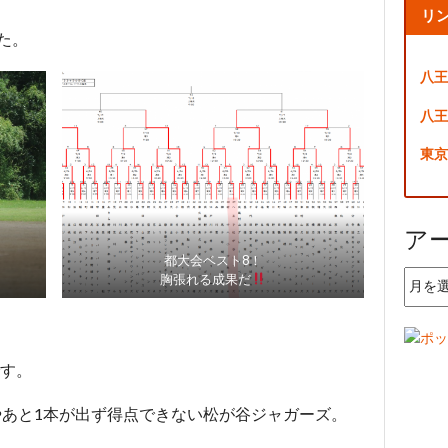
リ
した。
八王
八王
東京
ア
都大会ベスト8！
ア
胸張れる成果だ
ー
カ
イ
ブ
す。
やあと1本が出ず得点できない松が谷ジャガーズ。