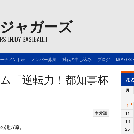
ジャガーズ
S ENJOY BASEBALL!!
ーナメント表
メンバー募集
対戦の申し込み
ブログ
MEMBERS 
0 Aチーム「逆転力！都知事杯
20
月
4
未分類
11
18
0の滝ガ原。
25