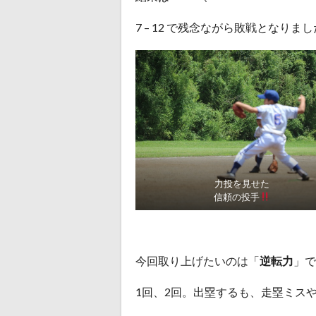
7 – 12 で残念ながら敗戦となりま
力投を見せた
信頼の投手
今回取り上げたいのは「
逆転力
」で
1回、2回。出塁するも、走塁ミス