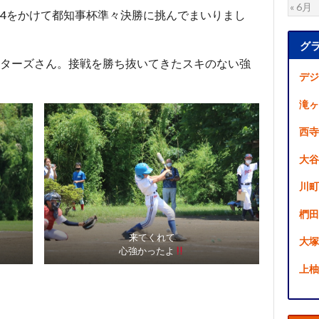
« 6月
4をかけて都知事杯準々決勝に挑んでまいりまし
グ
ターズさん。接戦を勝ち抜いてきたスキのない強
デジ
滝ヶ
西寺
大谷
川町
椚田
来てくれて
大塚
心強かったよ
上柚