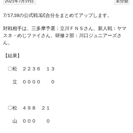
2021年7月19日
未分類
7/17,18の公式戦3試合分をまとめてアップします。
対戦相手は、三多摩予選：立川ＦＮＳさん、新人戦：ヤマ
スネ・めじファイさん、研修２部：川口ジュニアーズさ
ん。
【結果】
〇松 ２２３６ １３
立 ００００ ０
〇松 ４９８ ２１
山 ０００ ０