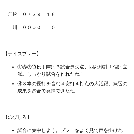
〇松 ０７２９ １８
川 ００００ ０
【ナイスプレー】
①⑤⑦⑩投手陣は３試合無失点、四死球計１個は立
派。しっかり試合を作れたね！
⑭３本の長打を含む４安打４打点の大活躍。練習の
成果を試合で発揮できたね！！
【のびしろ】
試合に集中しよう。プレーをよく見て声を掛けれ