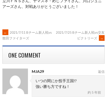
立川ＦＮＳさん、ヤマスネ・めじファイさん、川口ジュニ
アーズさん、対戦ありがとうございました！
POST
←
2021/7/11 Bチーム新人戦vs
2021/7/25 Bチーム新人戦vs交友
ビクトリーズ
→
散田ファイターズ
NAVIGATION
ONE COMMENT
MJA29
返信
いつの間にか投手王国!?
強い勝ち方ですね！
約 5 年前