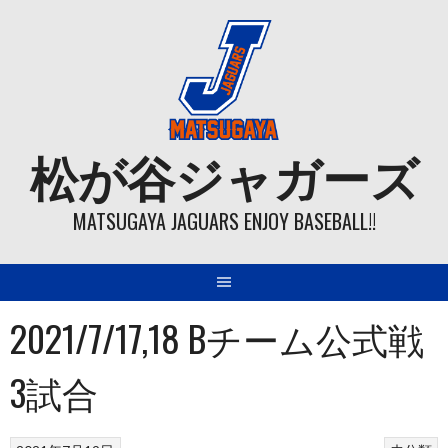
Skip
to
content
松が谷ジャガーズ
MATSUGAYA JAGUARS ENJOY BASEBALL!!
2021/7/17,18 Bチーム公式戦
3試合