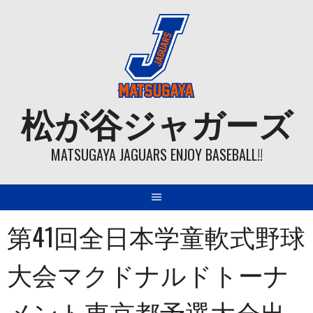
Skip
to
content
松が谷ジャガーズ
MATSUGAYA JAGUARS ENJOY BASEBALL!!
第41回全日本学童軟式野球
大会マクドナルドトーナ
メント東京都予選大会出