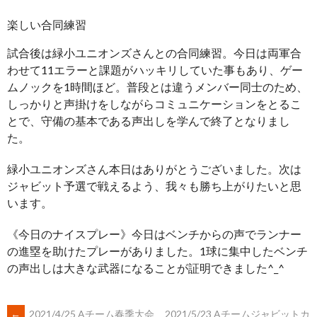
楽しい合同練習
試合後は緑小ユニオンズさんとの合同練習。今日は両軍合
わせて11エラーと課題がハッキリしていた事もあり、ゲー
ムノックを1時間ほど。普段とは違うメンバー同士のため、
しっかりと声掛けをしながらコミュニケーションをとるこ
とで、守備の基本である声出しを学んで終了となりまし
た。
緑小ユニオンズさん本日はありがとうございました。次は
ジャビット予選で戦えるよう、我々も勝ち上がりたいと思
います。
《今日のナイスプレー》今日はベンチからの声でランナー
の進塁を助けたプレーがありました。1球に集中したベンチ
の声出しは大きな武器になることが証明できました^_^
←
2021/4/25 Aチーム春季大会
2021/5/23 Aチームジャビットカ