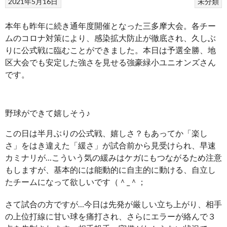
2021年5月16日
未分類
本年も昨年に続き通年度開催となった三多摩大会。各チー
ムのコロナ対策により、感染拡大防止が徹底され、久しぶ
りに公式戦に臨むことができました。本日は予選全勝、地
区大会でも安定した強さを見せる強豪緑小ユニオンズさん
です。
野球ができて嬉しそう♪
この日は半月ぶりの公式戦、嬉しさ？もあってか「楽し
さ」をはき違えた「緩さ」が試合前から見受けられ、早速
カミナリが…こういう気の緩みはケガにもつながるため注意
もしますが、基本的には能動的に自主的に動ける、自立し
たチームになって欲しいです（＾_＾；
さて試合の方ですが…今日は先発が厳しい立ち上がり、相手
の上位打線に甘い球を痛打され、さらにエラーが絡んで３