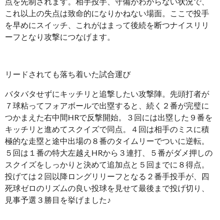
点を先制されます。相手投手、守備がわからない状況で、
これ以上の失点は致命的になりかねない場面。ここで投手
を早めにスイッチ、これがはまって後続を断つナイスリリ
ーフとなり攻撃につなげます。
リードされても落ち着いた試合運び
バタバタせずにキッチリと追撃したい攻撃陣。先頭打者が
７球粘ってフォアボールで出塁すると、続く２番が完璧に
つかまえた右中間HRで反撃開始。３回には出塁した９番を
キッチリと進めてスクイズで同点。４回は相手のミスに積
極的な走塁と途中出場の８番のタイムリーでついに逆転。
５回は１番の特大左越えHRから３連打、５番がダメ押しの
スクイズをしっかりと決めて追加点と５回までに８得点。
投げては２回以降ロングリリーフとなる２番手投手が、四
死球ゼロのリズムの良い投球を見せて最後まで投げ切り、
見事予選３勝目を挙げました♪