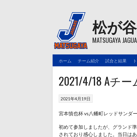
Skip
to
content
松が谷
MATSUGAYA JAGUAR
ホーム
チーム紹介
試合と結果
ト
2021/4/18 
2021年4月19日
宮本慎也杯 vs八幡町レッドサンダ
初めて参加しましたが、グランド準
されており感心しました。当日はあ