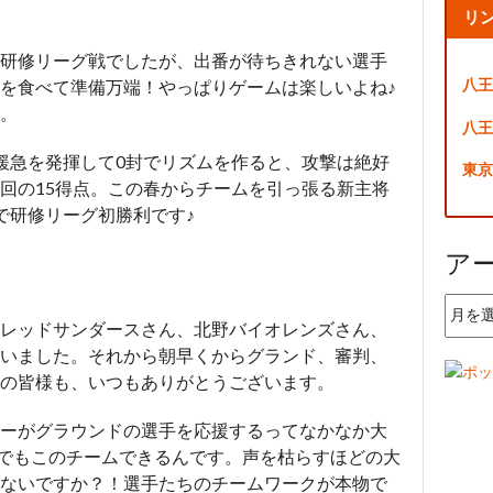
リ
研修リーグ戦でしたが、出番が待ちきれない選手
八王
を食べて準備万端！やっぱりゲームは楽しいよね♪
。
八王
緩急を発揮して0封でリズムを作ると、攻撃は絶好
東京
回の15得点。この春からチームを引っ張る新主将
で研修リーグ初勝利です♪
ア
ア
レッドサンダースさん、北野バイオレンズさん、
ー
カ
いました。それから朝早くからグランド、審判、
イ
の皆様も、いつもありがとうございます。
ブ
ーがグラウンドの選手を応援するってなかなか大
でもこのチームできるんです。声を枯らすほどの大
ないですか？！選手たちのチームワークが本物で