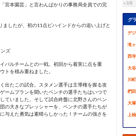
« 3月
「宮本園芸」と言わんばかりの事務局全員での完
グ
なりましたが、初の11点ビハインドからの追い上げと
）
デジ
滝ヶ
レンズ
西寺
イバルチームとの一戦。初回から着実に点を重
大谷
ウトを積み重ねました。
川町
く出たこの試合。スタメン選手は主導権を握る攻
椚田
ゲームプランを聞いたベンチの選手たちはいつで
していました。そして試合終盤に北野さんのベン
大塚
団の大きなプレッシャーを、ベンチの選手たちが
に与えた勇気は素晴らしかった！チームの強さを
上柚