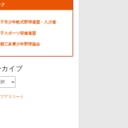
ンク
子市少年軟式野球連盟 – 八少連
子スポーツ研修連盟
都三多摩少年野球協会
ーカイブ