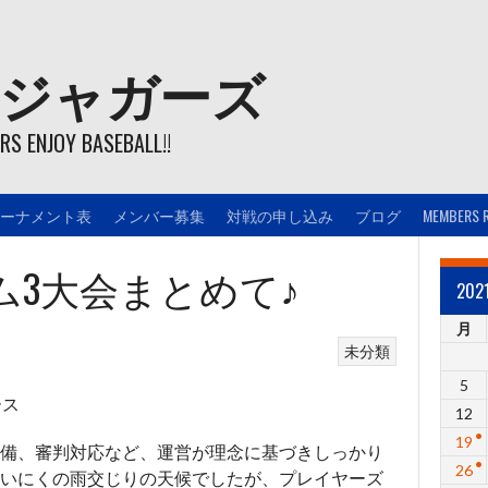
ジャガーズ
S ENJOY BASEBALL!!
ーナメント表
メンバー募集
対戦の申し込み
ブログ
MEMBERS 
Aチーム3大会まとめて♪
20
月
未分類
5
ース
12
19
備、審判対応など、運営が理念に基づきしっかり
26
いにくの雨交じりの天候でしたが、プレイヤーズ