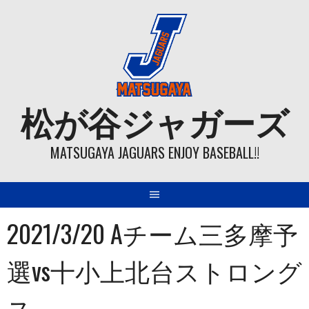
Skip
to
content
松が谷ジャガーズ
MATSUGAYA JAGUARS ENJOY BASEBALL!!
2021/3/20 Aチーム三多摩予
選vs十小上北台ストロング
ス