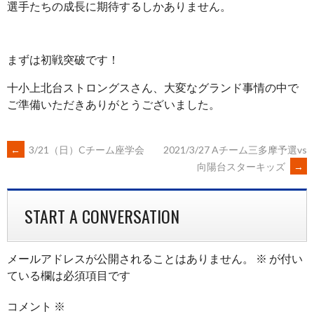
選手たちの成長に期待するしかありません。
まずは初戦突破です！
十小上北台ストロングスさん、大変なグランド事情の中で
ご準備いただきありがとうございました。
POST
←
3/21（日）Cチーム座学会
2021/3/27 Aチーム三多摩予選vs
向陽台スターキッズ
→
NAVIGATION
START A CONVERSATION
メールアドレスが公開されることはありません。
※
が付い
ている欄は必須項目です
コメント
※