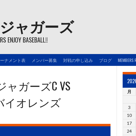
ジャガーズ
S ENJOY BASEBALL!!
ーナメント表
メンバー募集
対戦の申し込み
ブログ
MEMBERS 
ジャガーズC
VS
20
月
バイオレンズ
3
10
17
24