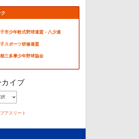
ンク
子市少年軟式野球連盟 – 八少連
子スポーツ研修連盟
都三多摩少年野球協会
ーカイブ