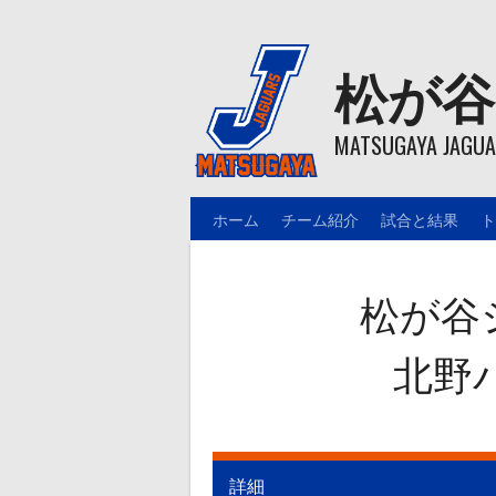
Skip
to
content
松が谷
MATSUGAYA JAGUAR
ホーム
チーム紹介
試合と結果
ト
松が谷
北野
詳細