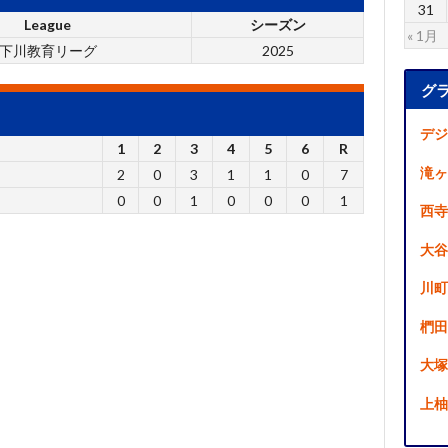
31
League
シーズン
« 1月
下川教育リーグ
2025
グ
デジ
1
2
3
4
5
6
R
滝ヶ
2
0
3
1
1
0
7
0
0
1
0
0
0
1
西寺
大谷
川町
椚田
大塚
上柚