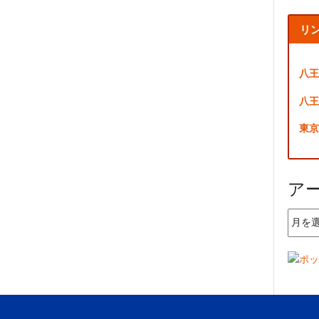
リ
八王
八王
東京
ア
ア
ー
カ
イ
ブ