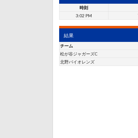
時刻
3:02 PM
結果
チーム
松が谷ジャガーズC
北野バイオレンズ