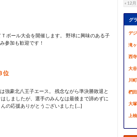
« 12月
グ
デジ
校にてＴボール大会を開催します。 野球に興味のある子
み参加も歓迎です！
滝ヶ
西寺
大谷
３位
川町
は強豪北八王子エース。 残念ながら準決勝敗退と
椚田
けはしましたが、選手のみんなは最後まで諦めずに
大塚
んの応援ありがとうございました […]
上柚