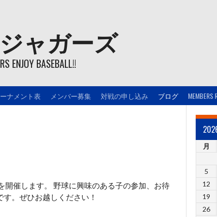
ジャガーズ
S ENJOY BASEBALL!!
ーナメント表
メンバー募集
対戦の申し込み
ブログ
MEMBERS 
20
月
5
12
験会を開催します。 野球に興味のある子の参加、お待
です。ぜひお越しください！
19
26