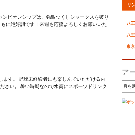
リ
ャンピオンシップは、強敵つくしシャークスを破り
八王
ともに絶好調です！来週も応援よろしくお願いいた
八王
東京
ア
施します。 野球未経験者にも楽しんでいただける内
ア
ださい。 暑い時期なので水筒にスポーツドリンク
ー
カ
イ
ブ