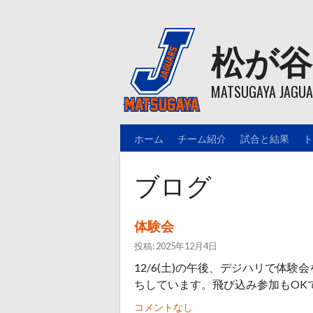
Skip
to
content
松が谷
MATSUGAYA JAGUAR
ホーム
チーム紹介
試合と結果
ト
ブログ
体験会
投稿: 2025年12月4日
12/6(土)の午後、デジハリで体
ちしています。飛び込み参加もOK
コメントなし