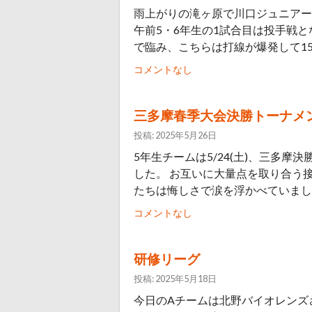
雨上がりの滝ヶ原で川口ジュニアー
午前5・6年生の1試合目は投手戦と
で臨み、こちらは打線が爆発して15-2
コメントなし
三多摩春季大会決勝トーナメ
投稿: 2025年5月26日
5年生チームは5/24(土)、三多
した。 お互いに大量点を取り合う接
たちは悔しさで涙を浮かべていました
コメントなし
研修リーグ
投稿: 2025年5月18日
今日のAチームは北野バイオレンズ