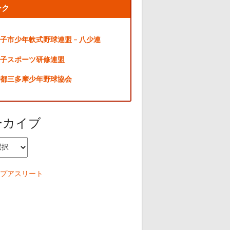
ンク
子市少年軟式野球連盟 – 八少連
子スポーツ研修連盟
都三多摩少年野球協会
ーカイブ