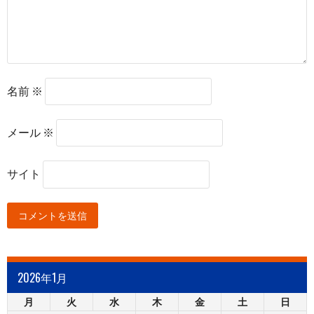
名前
※
メール
※
サイト
2026年1月
月
火
水
木
金
土
日